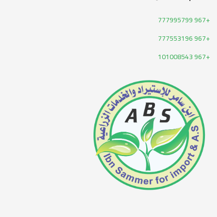
+967 777995799
+967 777553196
+967 101008543